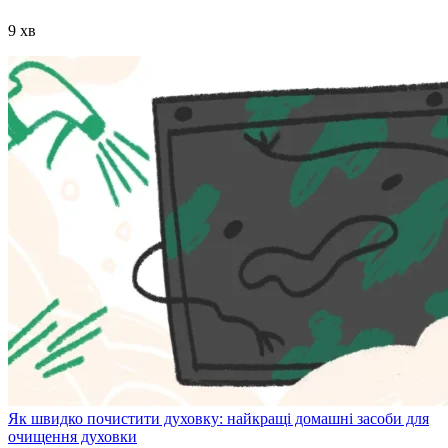
9 хв
Як швидко почистити духовку: найкращі домашні засоби для
очищення духовки