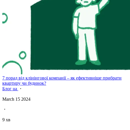
7 порад від клінінгової компанії – як ефективніше прибрати
квартиру чи будинок?
Блог ua
・
March 15 2024
・
9 хв