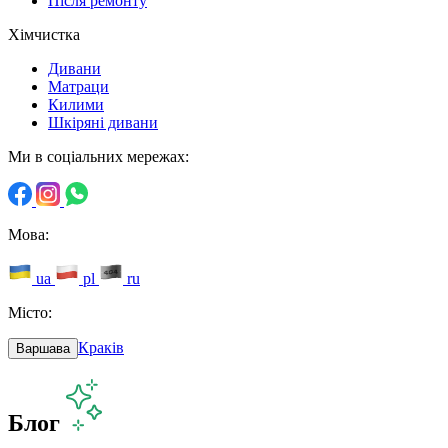
Після ремонту
Хімчистка
Дивани
Матраци
Килими
Шкіряні дивани
Ми в соціальних мережах:
Мова:
ua
pl
ru
Місто:
Краків
Варшава
Блог