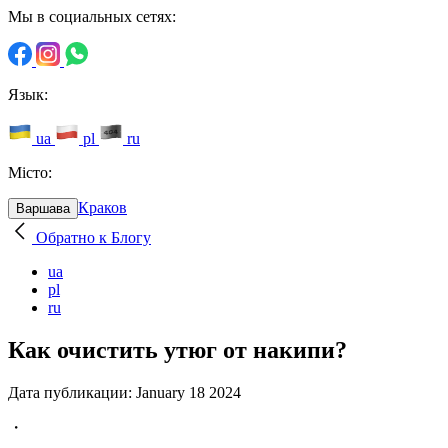
Мы в социальных сетях:
Язык:
ua
pl
ru
Місто:
Краков
Варшава
Обратно к Блогу
ua
pl
ru
Как очистить утюг от накипи?
Дата публикации:
January 18 2024
・