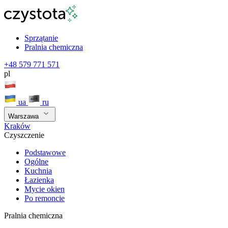
Sprzątanie
Pralnia chemiczna
+48 579 771 571
pl
ua
ru
Warszawa
Kraków
Czyszczenie
Podstawowe
Ogólne
Kuchnia
Łazienka
Mycie okien
Po remoncie
Pralnia chemiczna