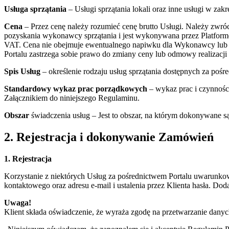
Usługa sprzątania
– Usługi sprzątania lokali oraz inne usługi w za
Cena
– Przez cenę należy rozumieć cenę brutto Usługi. Należy zwróc
pozyskania wykonawcy sprzątania i jest wykonywana przez Platformę
VAT. Cena nie obejmuje ewentualnego napiwku dla Wykonawcy lub jeg
Portalu zastrzega sobie prawo do zmiany ceny lub odmowy realizacj
Spis Usług
– określenie rodzaju usług sprzątania dostępnych za pośr
Standardowy wykaz prac porządkowych
– wykaz prac i czynnośc
Załącznikiem do niniejszego Regulaminu.
Obszar
świadczenia usług – Jest to obszar, na którym dokonywane s
2. Rejestracja i dokonywanie Zamówień
1. Rejestracja
Korzystanie z niektórych Usług za pośrednictwem Portalu uwarunko
kontaktowego oraz adresu e-mail i ustalenia przez Klienta hasła. Do
Uwaga!
Klient składa oświadczenie, że wyraża zgodę na przetwarzanie dany