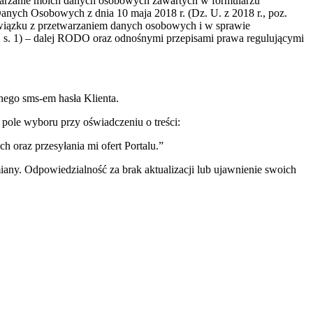
twarzanie moich danych osobowych zawartych w formularzu
anych Osobowych z dnia 10 maja 2018 r. (Dz. U. z 2018 r., poz.
związku z przetwarzaniem danych osobowych i w sprawie
 s. 1) – dalej RODO oraz odnośnymi przepisami prawa regulującymi
nego sms-em hasła Klienta.
pole wyboru przy oświadczeniu o treści:
oraz przesyłania mi ofert Portalu.”
miany. Odpowiedzialność za brak aktualizacji lub ujawnienie swoich