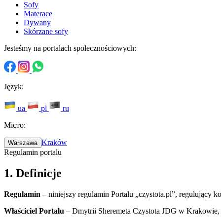
Sofy
Materace
Dywany
Skórzane sofy
Jesteśmy na portalach społecznościowych:
Język:
ua
pl
ru
Місто:
Kraków
Warszawa
Regulamin portalu
1. Definicje
Regulamin
– niniejszy regulamin Portalu „czystota.pl”, regulujący 
Właściciel Portalu
– Dmytrii Sheremeta Czystota JDG w Krakowie, u