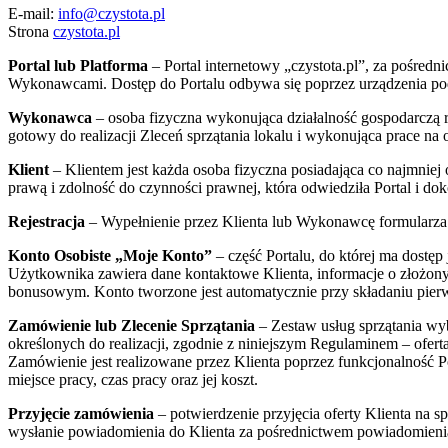
E-mail:
info@c
zystota.pl
Strona
czystota.pl
Portal lub Platforma
– Portal internetowy „czystota.pl”, za pośredn
Wykonawcami. Dostęp do Portalu odbywa się poprzez urządzenia podł
Wykonawca
– osoba fizyczna wykonująca działalność gospodarczą re
gotowy do realizacji Zleceń sprzątania lokalu i wykonująca prace na
Klient
– Klientem jest każda osoba fizyczna posiadająca co najmniej
prawą i zdolność do czynności prawnej, która odwiedziła Portal i dok
Rejestracja
– Wypełnienie przez Klienta lub Wykonawcę formularza 
Konto Osobiste „Moje Konto”
– część Portalu, do której ma dostę
Użytkownika zawiera dane kontaktowe Klienta, informacje o złożonych
bonusowym. Konto tworzone jest automatycznie przy składaniu pie
Zamówienie lub Zlecenie Sprzątania
– Zestaw usług sprzątania wyb
określonych do realizacji, zgodnie z niniejszym Regulaminem – oferta
Zamówienie jest realizowane przez Klienta poprzez funkcjonalność P
miejsce pracy, czas pracy oraz jej koszt.
Przyjęcie zamówienia
– potwierdzenie przyjęcia oferty Klienta na 
wysłanie powiadomienia do Klienta za pośrednictwem powiadomienia