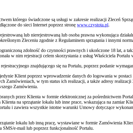
ictwem którego świadczone są usługi w zakresie realizacji Zleceń Sprzą
ączone do sieci Internet poprzez stronę
www.czystota.pl
.
jestrowaną lub nierejestrowaną lub osoba prawna wykonująca działalno
 określonym Zleceniu zgodnie z Regulaminem sprzątania i innymi norma
 ograniczoną zdolność do czynności prawnych i ukończone 18 lat, a tak
onała w nim rejestracji celem skorzystania z usług Właściciela Portalu
rejestracyjnego znajdującego się na Portalu, poprzez podanie wymaga
p jedynie Klient poprzez wprowadzenie danych do logowania w postaci
 Zamówieniach, w tym status ich realizacji, a także adresy realizacji
rwszego Zamówienia.
ranych przez Klienta w formie elektronicznej za pośrednictwem Portalu
 Klienta na sprzątanie lokalu lub inne prace, wskazująca na zamiar Kl
ortalu i zawiera wszystkie istotne warunki Umowy dotyczące wykonania
sprzątanie lokalu lub inną pracę, wystawiane w formie Zamówienia Klie
 SMS/e-mail lub poprzez funkcjonalność Portalu.