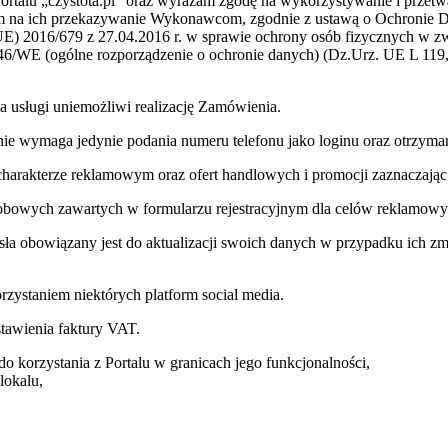
Portalu „czystota.pl” oraz wyrażam zgodę na wykorzystywanie i prze
tym na ich przekazywanie Wykonawcom, zgodnie z ustawą o Ochronie D
UE) 2016/679 z 27.04.2016 r. w sprawie ochrony osób fizycznych w 
6/WE (ogólne rozporządzenie o ochronie danych) (Dz.Urz. UE L 119,
a usługi uniemożliwi realizację Zamówienia.
ie wymaga jedynie podania numeru telefonu jako loginu oraz otrzyma
arakterze reklamowym oraz ofert handlowych i promocji zaznaczając 
owych zawartych w formularzu rejestracyjnym dla celów reklamowych 
hasła obowiązany jest do aktualizacji swoich danych w przypadku ich z
zystaniem niektórych platform social media.
tawienia faktury VAT.
do korzystania z Portalu w granicach jego funkcjonalności,
lokalu,