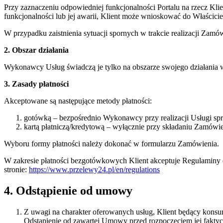
Przy zaznaczeniu odpowiedniej funkcjonalności Portalu na rzecz K
funkcjonalności lub jej awarii, Klient może wnioskować do Właścici
W przypadku zaistnienia sytuacji spornych w trakcie realizacji Zam
2. Obszar działania
Wykonawcy Usług świadczą je tylko na obszarze swojego działania 
3. Zasady płatności
Akceptowane są następujące metody płatności:
gotówką – bezpośrednio Wykonawcy przy realizacji Usługi spr
kartą płatniczą/kredytową – wyłącznie przy składaniu Zamówie
Wyboru formy płatności należy dokonać w formularzu Zamówienia.
W zakresie płatności bezgotówkowych Klient akceptuje Regulaminy 
stronie:
https://www.przelewy24.pl/en/regulations
4. Odstąpienie od umowy
Z uwagi na charakter oferowanych usług, Klient będący konsu
Odstąpienie od zawartej Umowy przed rozpoczęciem jej faktycz