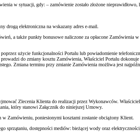
ówienia w sytuacji, gdy: – zamówienie zostało złożone nieprawidłowo
.
ny drogą elektroniczna na wskazany adres e-mail.
mówień, a także punkty bonusowe naliczone za opłacone Zamówienia w
zez użycie funkcjonalności Portalu lub powiadomienie telefonicznie W
 prowadzi do zmiany kosztu Zamówienia, Właściciel Portalu dokonuje 
stego. Zmiana terminu przy zmianie Zamówienia możliwa jest najpóźn
przyjmować Zlecenia Klienta do realizacji przez Wykonawców. Właści
ania, który stanowi Załącznik do niniejszej Umowy.
h w Zamówieniu, poniesionymi kosztami zostanie obciążony Klient.
go sprzątaniu, dostępności mediów: bieżącej wody oraz elektryczności,