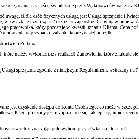
kresie utrzymania czystości, świadczone przez Wykonawców na rzecz K
ić uwagę, iż dla osób fizycznych usługą jest Usługa sprzątania i świ
, w związku z czym są to 2 różne rodzaje usług. Ceny ujawnione w Z
o pracownika, który pozostaje w kwestii uznania Klienta. Cena podan
i Zamówienia w przypadku zaistnienia oczywistej pomyłki.
ednictwem Portalu.
i, które należy wykonać przy realizacji Zamówienia, który znajduje
ą Usługi sprzątania zgodnie z niniejszym Regulaminem, wskazany na Po
wane jest uzyskanie dostępu do Konta Osobistego, co może w szczeg
datkowo Klient proszony jest o zapoznanie się i akceptację niniejszeg
ch osobowych zaznaczając pole wyboru przy oświadczeniu o treści: