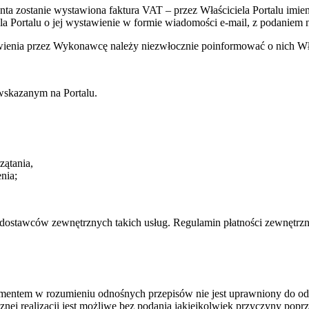
lienta zostanie wystawiona faktura VAT – przez Właściciela Portalu
ela Portalu o jej wystawienie w formie wiadomości e-mail, z podaniem
ówienia przez Wykonawcę należy niezwłocznie poinformować o nich Wła
wskazanym na Portalu.
zątania,
nia;
dostawców zewnętrznych takich usług. Regulamin płatności zewnętrzn
mentem w rozumieniu odnośnych przepisów nie jest uprawniony do odst
nej realizacji jest możliwe bez podania jakiejkolwiek przyczyny popr