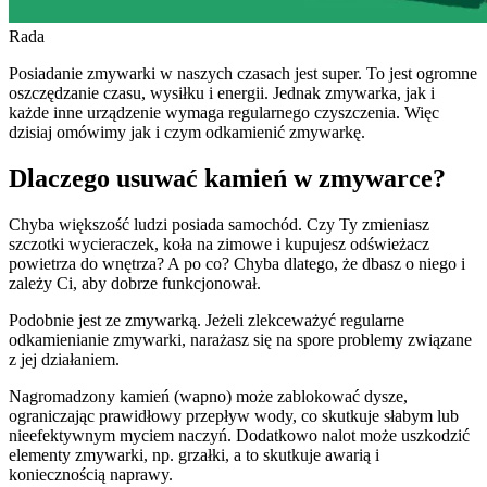
Rada
Posiadanie zmywarki w naszych czasach jest super. To jest ogromne
oszczędzanie czasu, wysiłku i energii. Jednak zmywarka, jak i
każde inne urządzenie wymaga regularnego czyszczenia. Więc
dzisiaj omówimy jak i czym odkamienić zmywarkę.
Dlaczego usuwać kamień w zmywarce?
Chyba większość ludzi posiada samochód. Czy Ty zmieniasz
szczotki wycieraczek, koła na zimowe i kupujesz odświeżacz
powietrza do wnętrza? A po co? Chyba dlatego, że dbasz o niego i
zależy Ci, aby dobrze funkcjonował.
Podobnie jest ze zmywarką. Jeżeli zlekceważyć regularne
odkamienianie zmywarki, narażasz się na spore problemy związane
z jej działaniem.
Nagromadzony kamień (wapno) może zablokować dysze,
ograniczając prawidłowy przepływ wody, co skutkuje słabym lub
nieefektywnym myciem naczyń. Dodatkowo nalot może uszkodzić
elementy zmywarki, np. grzałki, a to skutkuje awarią i
koniecznością naprawy.