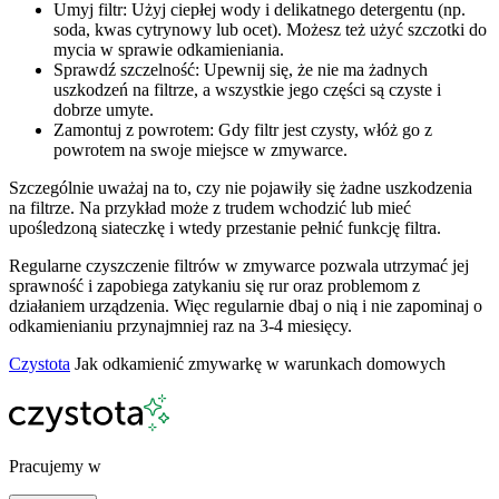
Umyj filtr: Użyj ciepłej wody i delikatnego detergentu (np.
soda, kwas cytrynowy lub ocet). Możesz też użyć szczotki do
mycia w sprawie odkamieniania.
Sprawdź szczelność: Upewnij się, że nie ma żadnych
uszkodzeń na filtrze, a wszystkie jego części są czyste i
dobrze umyte.
Zamontuj z powrotem: Gdy filtr jest czysty, włóż go z
powrotem na swoje miejsce w zmywarce.
Szczególnie uważaj na to, czy nie pojawiły się żadne uszkodzenia
na filtrze. Na przykład może z trudem wchodzić lub mieć
upośledzoną siateczkę i wtedy przestanie pełnić funkcję filtra.
Regularne czyszczenie filtrów w zmywarce pozwala utrzymać jej
sprawność i zapobiega zatykaniu się rur oraz problemom z
działaniem urządzenia. Więc regularnie dbaj o nią i nie zapominaj o
odkamienianiu przynajmniej raz na 3-4 miesięcy.
Czystota
Jak odkamienić zmywarkę w warunkach domowych
Pracujemy w