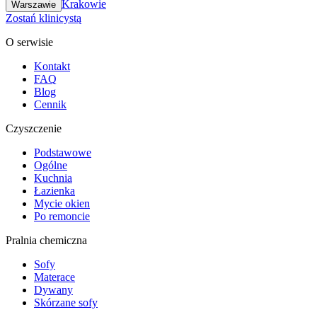
Krakowie
Warszawie
Zostań klinicystą
O serwisie
Kontakt
FAQ
Blog
Cennik
Czyszczenie
Podstawowe
Ogólne
Kuchnia
Łazienka
Mycie okien
Po remoncie
Pralnia chemiczna
Sofy
Materace
Dywany
Skórzane sofy