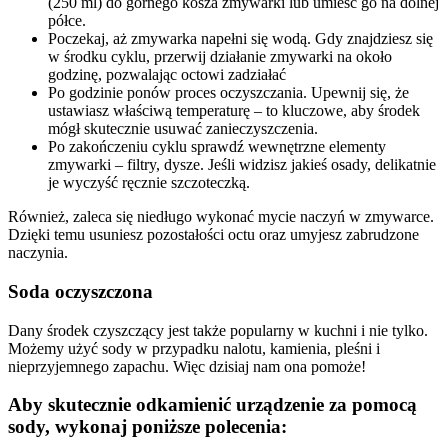
(250 ml) do górnego kosza zmywarki lub umieść go na dolnej
półce.
Poczekaj, aż zmywarka napełni się wodą. Gdy znajdziesz się
w środku cyklu, przerwij działanie zmywarki na około
godzinę, pozwalając octowi zadziałać
Po godzinie ponów proces oczyszczania. Upewnij się, że
ustawiasz właściwą temperaturę – to kluczowe, aby środek
mógł skutecznie usuwać zanieczyszczenia.
Po zakończeniu cyklu sprawdź wewnętrzne elementy
zmywarki – filtry, dysze. Jeśli widzisz jakieś osady, delikatnie
je wyczyść ręcznie szczoteczką.
Również, zaleca się niedługo wykonać mycie naczyń w zmywarce.
Dzięki temu usuniesz pozostałości octu oraz umyjesz zabrudzone
naczynia.
Soda oczyszczona
Dany środek czyszczący jest także popularny w kuchni i nie tylko.
Możemy użyć sody w przypadku nalotu, kamienia, pleśni i
nieprzyjemnego zapachu. Więc dzisiaj nam ona pomoże!
Aby skutecznie odkamienić urządzenie za pomocą
sody, wykonaj poniższe polecenia: